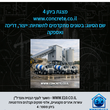
מצגת ביתן 4
www.concrete.co.il
שם הסיווג: בטונים מתקדמים לתשתיות: ייצור, דריכה
ואספקה
WWW.E10.CO.IL - השער לענף הבנייה והנדל"ן
עשרות אתרים מקצועיים, אלפי ספקים וקבלנים והזדמנויות
ביתן מספר: 4