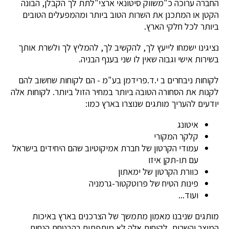
החברה ערוכה כ"משווק סיטונאי ארצי"לתת לך הקבלן, הבונה
הקטן או המתכנן את השרות הטוב ביותר ומהמפעלים הטובים
ביותר לכל חלקי הארץ.
נציגינו ישמחו לייעץ לך, להקשיב לך, להמליץ לך ולשרת אותך
בשירות אישי וגבוה שאין לו שני בענף הבניה.
לקוחות ניבחרים ב י.ד.פרידמן בע"מ - הם לקוחות שחשוב להם
לקנות את הסחורה הטובה ביותר במחיר הזול ביותר. לקוחות אלה
יודעים להעריך מותגים שנוצרו בארץ כמו:
איטונג
קלקר המקורי
עמודי הקרטון של חברת אמיקוטיוב שהם היחידים בישראל
עם תו-תקן איזו
כוורת הקרטון של ימאתון
פינות הטיח של פרוטקטור-גרמניה
ועוד...
מותגים שניבנו מאמון מתמשך של הצרכנים בארץ באיכות
המוצר והשרות. לקוחות אלה לא מיתפתים בהבטחת הנחות