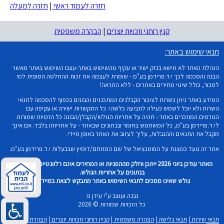
חזרה לעמוד ראשי
|
חזרה למעלה
קנין רוחני וזכויות יוצרים
|
הבהרה משפטית
תנאי שימוש באתר:
הנהלת האתר לא תישא בנזק ישיר או עקיף מהשימוש באתר-עצם השימוש באתר מאשר
הבנה והסכמה לכך י.ד.פרידמן בע"מ - שומרת לעצמה את זכות ההחלטה הסופית למי
למכור, כולל שינוי מחירים באתרים - ללא התראה!
המידע באתר ניתן כשרות לציבור הקבלנים המתכננים והבונים בכפוף להסכמה לתנאי
השרות ולא יוכל לשמש כעילה לתביעה כלשהי. כל התקשרות ישירה או עקיפה עם
הגורמים המוזכרים באתר - תהיה על אחריות הגולש/הקבלן/הבונה כל הזכויות שמורות
לי.ד.פרידמן בע"מ, כל המשתמש בחומר ובנתונים שבאתר - על אחריותו בלבד. אם אינך
מקבל את התנאים וההגבלות, עליך לעזוב את האתר באופן מיידי.
אתר זה נועד כמצגת על הפוטנציאל של שם המתחם/דומיין שבבעלות י.ד.פרידמן בע"מ.
האתר עודכן ביוני 2026 ייתכן וחלק מההפניות או המחירים אינם רלוונטיים וכל שימוש
בנתונים על אחריות הגולש.
גולש שאינו מסכים לתנאי השימוש באתר מתבקש לצאת במיידית!
נבנה ועוצב ע"י עידן פ.
כל הזכויות שמורות © 2026
תנאי שירות
|
תנאי גלישה
|
הצהרה משפטית
|
קניין רוחני וזכויות יוצרים
|
הצהרת נגישות