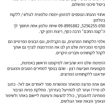
ביטול סיכוני התשלום.
אחוזי ההנחה הנוספים למזומן-ימסרו טלפונית לגולש / ללקוח
בטלפון:
5256255-050, 09-8991882 שיחת טלפון אחת תחסוך לך
ה"קונה החכם" הרבה כסף, ריצות וזמן יקר.
אלפי הלקוחות המרוצים, גם הקבלנים, וגם הבונים הפרטיים הם
מקדמי המכירות שלנו תן לנו את ההזדמנות לצרף גם אותך
לקהל לקוחותינו וחברינו היקרים.
הזמינות שלנו היא שהביאה למיקומנו הראשון באמינות,
מקצועיות ושביעות רצון - שהם בנוסף למחירים הטובים וההוגנים
שדאגנו ללקוחותינו המרוצים.
אם אתה מרוצה מהאתר ומהשרות ספר לאחרים אם לא?- כתוב
לנו מייד! ועזור לנו להתייעל בעזרתך. מחלקת פניות הציבור
ממתינה לתגובתך, כולל להצעות ורעיונות ליישום באתר ולשיפור
הנאתך והנאת שאר הגולשים.