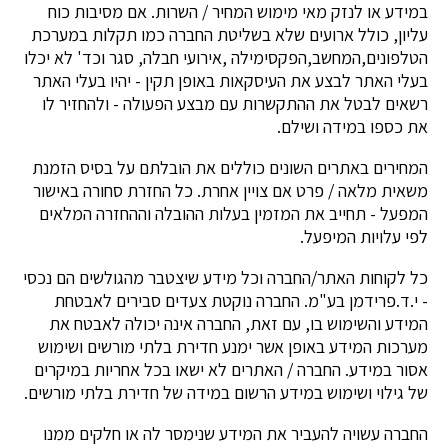
במידע או לנזק מאי מימוש המחיר / השרות. אם מסיבות כוח
עליון, כולל ארועים שלא בשליטת החברה כמו תקלות במערכת
הטלפונים,המחשב,הפקסימילה ,אירועי חבלה, סגר וכד' לא יכלו
בעלי האתר לבצע את העיסקאות באופן תקין - יהיו בעלי האתר
רשאים לבטל את ההתקשרות עם מבצע הפעולה - ולהחזיר לו
את כספו במידה ושילם.
המחירים באתרים השונים כוללים את הובלתם על בסיס הזמנת
משאית מלאה / פרט אם צויין אחרת. כל החזרת סחורה באישור
המפעל - תחייב את המזמין בעלות ההובלה וההחזרה המלאים
לפי עלויות המיפעל.
כל לקוחות האתר/החברה וכל מידע שיצטבר מהגולשים הם נכסי
- י.ד.פרידמן בע"מ. החברה נוקטת צעדים סבירים לאבטחת
המידע והשימוש בו, עם זאת, החברה אינה יכולה לאבטח את
מערכות המידע באופן אשר ימנע חדירת בלתי מורשים ושימוש
אסור במידע. החברה / האתרים לא ישאו בכל אחריות במיקרים
של גילוי ושימוש במידע הרשום במידה של חדירת בלתי מורשים.
החברה עשויה להעביר את המידע שנימסר לה או חלקים ממנו