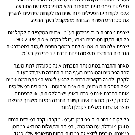
מפליגות ממחירונים מנופחים הלא מתפרסמים עם המודעה.
אלפי לקוחותינו הפעילים מזה שנים הם לקוחות שיודעים להעריך
את סטנדרט השרות הגבוהה מהמקובל בענף הבניה.
יצרנים ניבחרים בי.ד.פרידמן בע"מ-יצרנים המקפידים לקבל את
כל תווי התקן המוכרים בארץ ,כולל בקרת איכות איזו 9002 .
יצרנים אלה הוכיחו את יכולתם במשך השנים לעמוד בסטנדרטים
הגבוהים הדורשת מעצמה ומהם חברת י.ד.פרידמן בע"מ.
מאחר והחברה במתכונתה הנוכחית אינה מסוגלת לתת מענה
לכל הפריטים והמוצרים בענף הבניה החברה תשתדל לעזור
לקבלן ולבונה בקשריה הרחבים להגיע לאנשי המפתח המתאימים
אצל הספקים היצרנים, היבואנים וכדומה... במוצרים המשלימים
אותם החברה אינה מוכרת באופן ישיר ללקוחות. או להפנותם
לספק / יצרן מתאים איתו קשורה החברה במיזם משותף להפצת
מוצר או שרות משלים לקבלן ולבונה.
כל לקוח ניבחר בי.ד.פרידמן בע"מ- מקבל ויקבל במיידית הנחת
מזומן מוגדלת עם ההזמנה , במידה והתשלום התבצע במזומן,
כי אנחנו מוכנים לקצץ גם במרווחי הרווח הסיטונאי שלנו כנגד