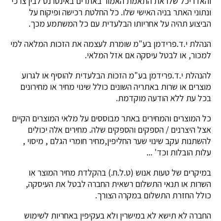
והאדריכל שלו את התאמת האמור באתרים באינטרנט לבין צרכי
ונתוני האתר בניה האישי שלו. כל החלטת רכישה ופיקוח על
הביצוע תהיה על אחריותו הבלעדית עם כל המשתמע מכך.
הנהלת י.ד.פרידמן בע"מ שומרת לעצמה את הזכות המלאה למי
למכור, או לבטל עיסקה אם אזל המלאי.
להנהלת י.ד.פרידמן בע"מ הזכות הבלעדית להוסיף או לגרוע
מוצרים או שרות באתריה השונים כולל שינוי מחיר או מחירונים
בכל עת ללא הודעה מוקדמת.
כל המוצרים והמחירים באתר מבוססים על מלאי המוצרים הקיים
אצל היצרנים / הספקים והספקים שלה. מחירים אלה יכולים
להשתנות עקב שינוי שער החליפין,מחיר חומרי הגלם , מיסוי ,
עלות הובלות וכד' ...
במיקרים של טעות אנוש (ט.ל.ח.) בהקלדת מחיר המוצר או
השרות או תנאי התשלום רשאית החברה לבטל את העיסקה,
כולל החזרת התשלום במקרה הצורך.
החברה לא תישא לא במישרין ולא בעקיפין באחריות לשימוש